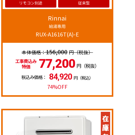
リモコン別途
従来型
Rinnai
給湯専用
RUX-A1616T(A)-E
156,000
円（税抜）
77,200
工事費込み
円（税抜）
特価
84,920
税込み価格：
円（税込）
74%OFF