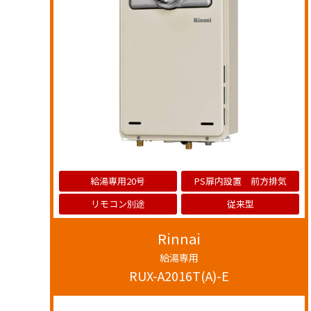
給湯専用20号
PS扉内設置 前方排気
リモコン別途
従来型
Rinnai
給湯専用
RUX-A2016T(A)-E