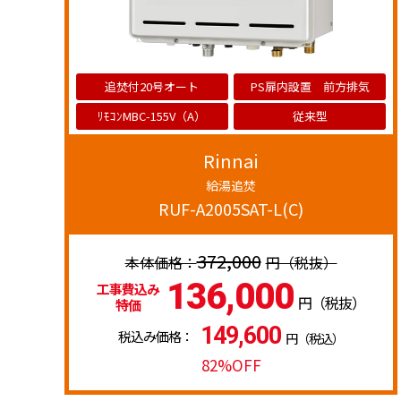
追焚付20号オート
PS扉内設置 前方排気
ﾘﾓｺﾝMBC-155V（A）
従来型
Rinnai
給湯追焚
RUF-A2005SAT-L(C)
372,000
円（税抜）
136,000
工事費込み
円（税抜）
特価
149,600
税込み価格：
円（税込）
82%OFF