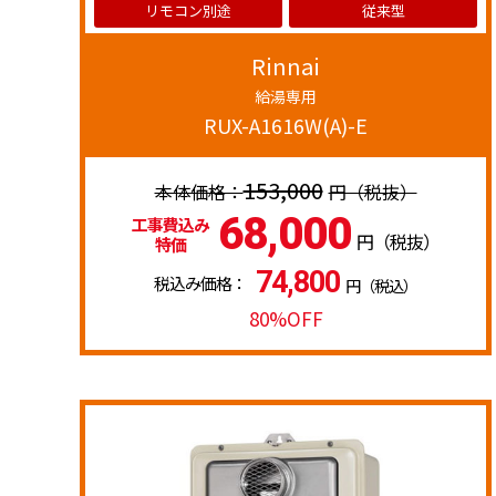
リモコン別途
従来型
Rinnai
給湯専用
RUX-A1616W(A)-E
153,000
円（税抜）
68,000
工事費込み
円（税抜）
特価
74,800
税込み価格：
円（税込）
80%OFF