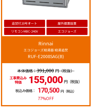
追焚付20号オート
屋外据置設置
リモコンMBC-240V
エコジョーズ
Rinnai
エコジョーズ給湯器 給湯追焚
RUF-E2008SAG(B)
391,000
円（税抜）
155,000
工事費込み
円（税抜）
特価
170,500
税込み価格：
円（税込）
77%OFF