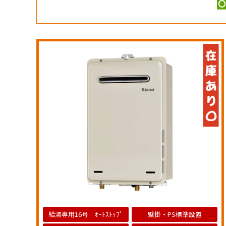
給湯専用16号 ｵｰﾄｽﾄｯﾌﾟ
壁掛・PS標準設置