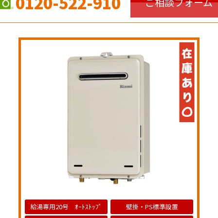
0120-522-910
ご相談フォーム
給湯専用20号 ｵｰﾄｽﾄｯﾌﾟ
壁掛・PS標準設置