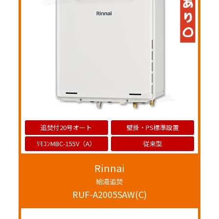
追焚付20号オート
壁掛・PS標準設置
ﾘﾓｺﾝMBC-155V（A）
従来型
Rinnai
給湯追焚
RUF-A2005SAW(C)