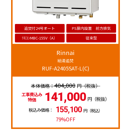
追焚付24号オート
PS扉内設置 前方排気
ﾘﾓｺﾝMBC-155V（A）
従来型
Rinnai
給湯追焚
RUF-A2405SAT-L(C)
404,000
円（税抜）
141,000
工事費込み
円（税抜）
特価
155,100
税込み価格：
円（税込）
79%OFF