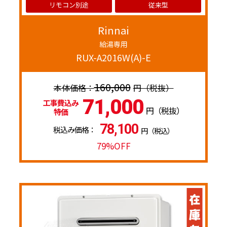
リモコン別途
従来型
Rinnai
給湯専用
RUX-A2016W(A)-E
160,000
円（税抜）
71,000
工事費込み
円（税抜）
特価
78,100
税込み価格：
円（税込）
79%OFF