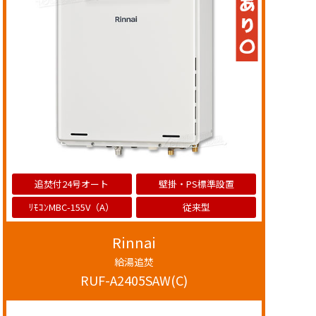
追焚付24号オート
壁掛・PS標準設置
ﾘﾓｺﾝMBC-155V（A）
従来型
Rinnai
給湯追焚
RUF-A2405SAW(C)