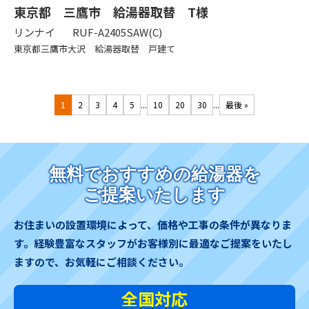
東京都 三鷹市 給湯器取替 T様
リンナイ
RUF-A2405SAW(C)
東京都三鷹市大沢 給湯器取替 戸建て
...
...
1
2
3
4
5
10
20
30
最後 »
無料でおすすめの給湯器を
ご提案いたします
お住まいの設置環境によって、価格や工事の条件が異なりま
す。
経験豊富なスタッフがお客様別に最適なご提案をいたし
ますので、お気軽にご相談ください。
全国対応