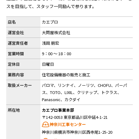
スを目指して、スタッフ一同励んで参ります。
店名
カエプロ
運営会社
大問屋株式会社
運営責任者
浅岡 朋宏
営業時間
9：00 ～ 18：00
定休日
日曜日
業務内容
住宅設備機器の販売と施工
取扱メーカー
パロマ、リンナイ、ノーリツ、CHOFU、パーパ
ス、TOTO、LIXIL、クリナップ、トクラス、
Panasonic、カクダイ
所在地
カエプロ事業本部
〒142-0053 東京都品川区中延4-1-21
神奈川工事センター
神奈川県横浜市神奈川区西寺尾1-25-20