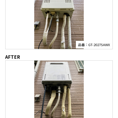
品番：GT-2027SAWX
AFTER