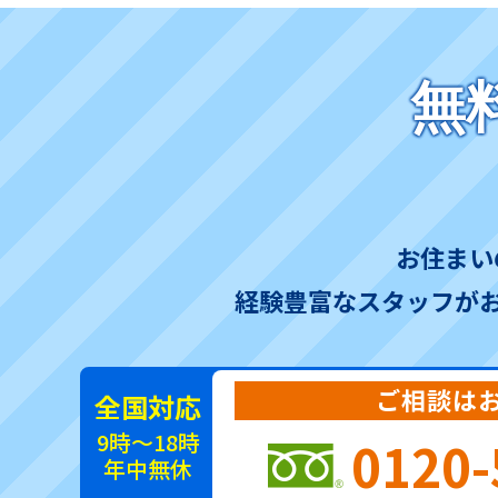
無
お住まい
経験豊富なスタッフが
ご相談は
全国対応
9時～18時
0120-
年中無休