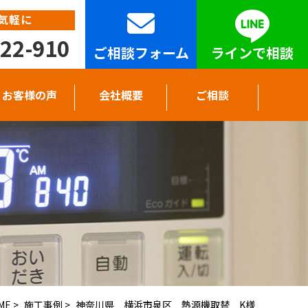
気軽に
22-910
ご相談フォーム
ラインで相談
お客様の声
会社概要
ご相談
ME
>
施工事例
>
神奈川県 横浜市泉区 熱源機取替 K様