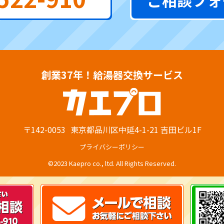
ご相談フォ
創業37年！給湯器交換サービス
〒142-0053
東京都品川区中延4-1-21 吉田ビル1F
プライバシーポリシー
©2023 Kaepro co., ltd. All Rights Reserved.