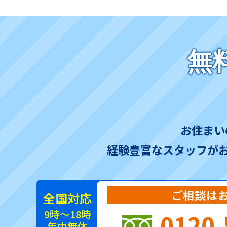
無
お住まい
経験豊富なスタッフが
ご相談は
全国対応
9時～18時
0120-
年中無休