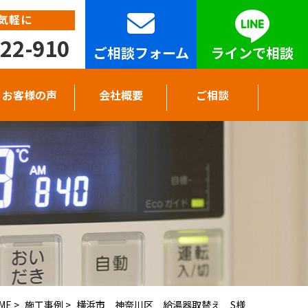
気軽に
22-910
ご相談フォーム
ラインで相談
お客様の声
会社概要
ご相談
ME
>
施工事例
>
横浜市 神奈川区 給湯器取替え S様