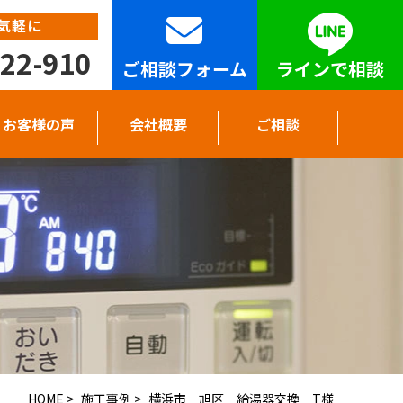
気軽に
22-910
ご相談フォーム
ラインで相談
お客様の声
会社概要
ご相談
HOME
>
施工事例
>
横浜市 旭区 給湯器交換 T様