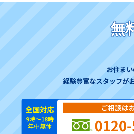
無
お住まい
経験豊富なスタッフが
ご相談は
全国対応
9時～18時
0120-
年中無休