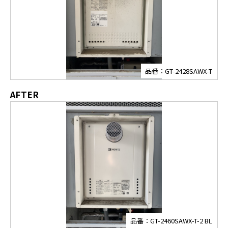
品番：GT-2428SAWX-T
AFTER
品番：GT-2460SAWX-T-2 BL