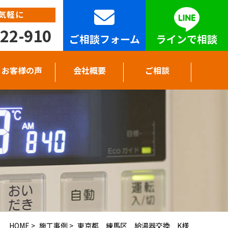
気軽に
22-910
ご相談フォーム
ラインで相談
お客様の声
会社概要
ご相談
HOME
>
施工事例
>
東京都 練馬区 給湯器交換 K様