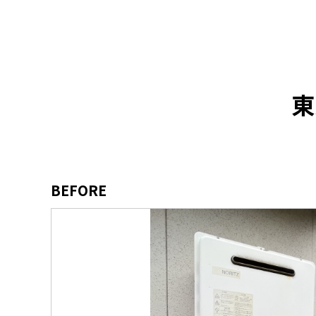
東
BEFORE