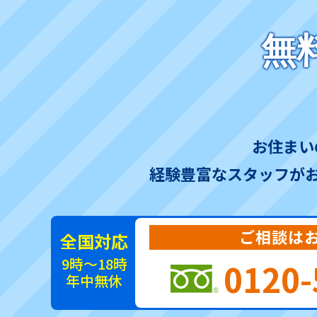
無
お住まい
経験豊富なスタッフが
ご相談は
全国対応
9時～18時
0120-
年中無休