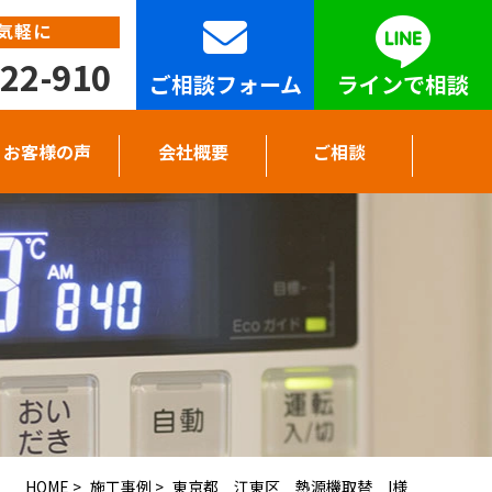
気軽に
22-910
ご相談フォーム
ラインで相談
お客様の声
会社概要
ご相談
HOME
>
施工事例
>
東京都 江東区 熱源機取替 I様