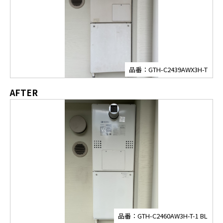
品番：GTH-C2439AWX3H-T
AFTER
品番：GTH-C2460AW3H-T-1 BL