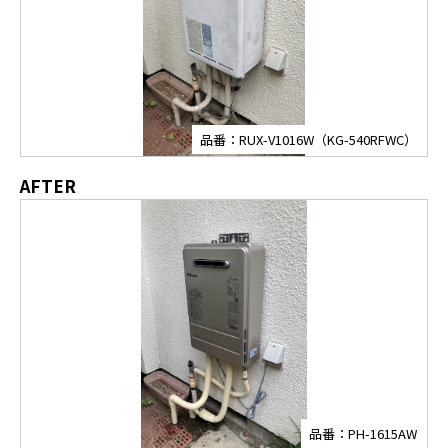
品番：RUX-V1016W（KG-540RFWC）
AFTER
品番：PH-1615AW