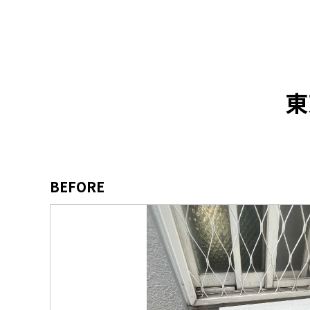
東
BEFORE