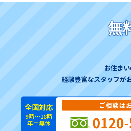
無
お住まい
経験豊富なスタッフが
ご相談は
全国対応
9時～18時
0120-
年中無休