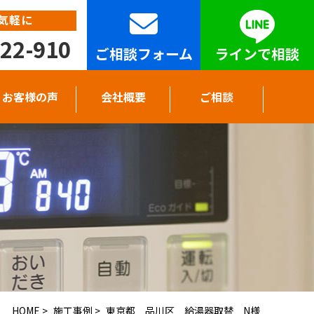
気軽に
22-910
ご相談フォーム
ラインで相談
お客様の声
会社概要
ご相談
HOME
>
施工事例
>
東京都 品川区 給湯器取替 N様