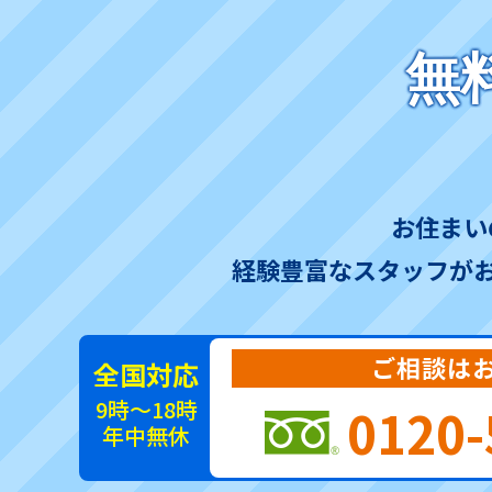
無
お住まい
経験豊富なスタッフが
ご相談は
全国対応
9時～18時
0120-
年中無休