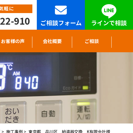
気軽に
22-910
ご相談フォーム
ラインで相談
お客様の声
会社概要
ご相談
E
>
施工事例
>
東京都 品川区 給湯器交換 K有限会社様