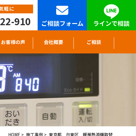
気軽に
22-910
ご相談フォーム
ラインで相談
お客様の声
会社概要
ご相談
HOME
>
施工事例
>
東京都 台東区 暖房熱源機取替