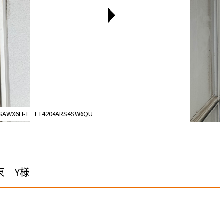
AWX6H-T FT4204ARS4SW6QU
東 Y様