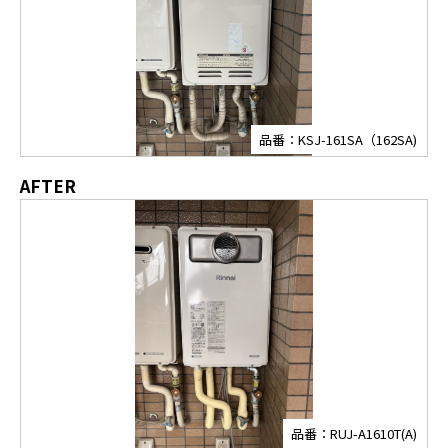
品番：KSJ-161SA（162SA)
AFTER
品番：RUJ-A1610T(A)