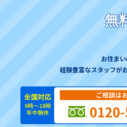
無
お住まい
経験豊富なスタッフが
ご相談は
全国対応
9時～18時
0120-
年中無休