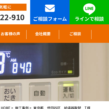
気軽に
22-910
ご相談フォーム
ラインで相談
お客様の声
会社概要
ご相談
HOME
>
施工事例
>
東京都 世田谷区 給湯器取替 T様