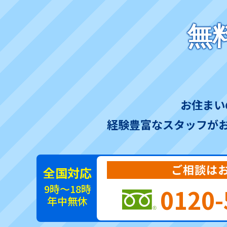
無
お住まい
経験豊富なスタッフが
ご相談は
全国対応
9時～18時
0120-
年中無休