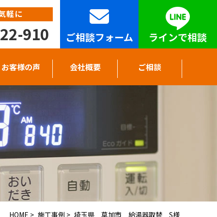
気軽に
22-910
ご相談フォーム
ラインで相談
お客様の声
会社概要
ご相談
HOME
>
施工事例
>
埼玉県 草加市 給湯器取替 S様